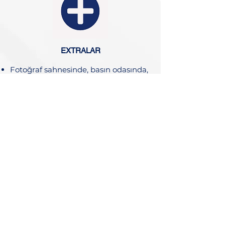
EXTRALAR
Fotoğraf sahnesinde, basın odasında,
medya paylaşımlarında ve e-posta
patlamalarında 1. seviye görünürlük
ile logo ve şirket adı.
İkili toplantılarda mevcut özel masa.
Sektörünüze özel sponsor.
(Sektörünüzde tek sponsor olma
garantisi)
Delegelerin odalarına bir eşya
bırakma fırsatı.
Tam katılımcı listesi. Ek Pazarlama ve
Promosyon Fırsatlarında %40 İndirim