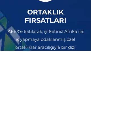
ORTAKLIK
FIRSATLARI
AFEX'e katılarak, şirketiniz Afrika ile
iş yapmaya odaklanmış özel
ortaklıklar aracılığıyla bir dizi
avantajdan yararlanabilir. Bu
ortaklıklar, yerel üretimi mümkün
kılmak, bilgi birikimini kolaylaştırmak
ve yatırım fırsatları sağlamak gibi
avantajlar sunmaktadır. Dahası,
şirketinizin Afrika girişimlerine
yatırım yapma ve onlardan yatırım
alma fırsatı da sunmaktadır. Bu
ortaklıklar sayesinde şirketler,
yönetim ve sistemlerin yanı sıra