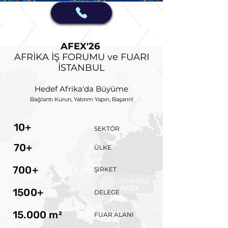
AFEX'26
AFRİKA İŞ FORUMU ve FUARI
İSTANBUL
Hedef Afrika'da Büyüme
Bağlantı Kurun, Yatırım Yapın, Başarın!
10+
SEKTÖR
70+
ÜLKE
700+
ŞİRKET
1500+
DELEGE
15.000 m²
FUAR ALANI