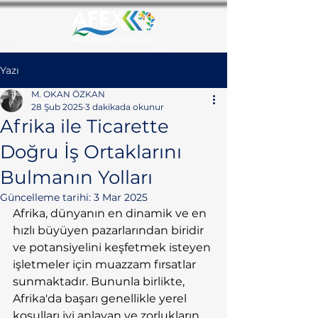
Yazı
M. OKAN ÖZKAN
28 Şub 2025
3 dakikada okunur
Afrika ile Ticarette
Doğru İş Ortaklarını
Bulmanın Yolları
Güncelleme tarihi:
3 Mar 2025
Afrika, dünyanın en dinamik ve en 
hızlı büyüyen pazarlarından biridir 
ve potansiyelini keşfetmek isteyen 
işletmeler için muazzam fırsatlar 
sunmaktadır. Bununla birlikte, 
Afrika'da başarı genellikle yerel 
koşulları iyi anlayan ve zorlukların 